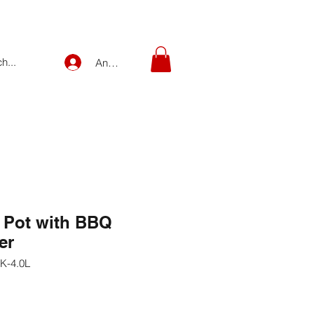
Anmelden
t Pot with BBQ
ter
K-4.0L