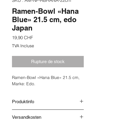
SKU : AM-NF-RBHANA-22cm
Ramen-Bowl «Hana
Blue» 21.5 cm, edo
Japan
Prix
19,90 CHF
TVA Incluse
Rupture de stock
Ramen-Bowl «Hana Blue» 21.5 cm,
Marke: Edo.
Produktinfo
Herkunft: Japan.
Versandkosten
Die Versandkosten werden nach