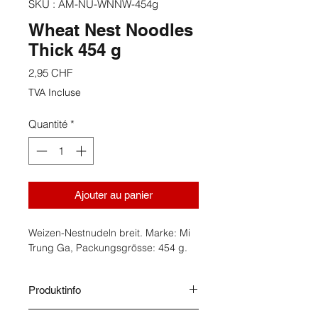
SKU : AM-NU-WNNW-454g
Wheat Nest Noodles
Thick 454 g
Prix
2,95 CHF
TVA Incluse
Quantité
*
Ajouter au panier
Weizen-Nestnudeln breit. Marke: Mi
Trung Ga, Packungsgrösse: 454 g.
Produktinfo
Herkunft: China. Lagerung: Trocken.