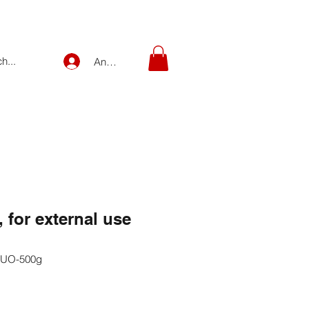
Anmelden
 for external use
EUO-500g