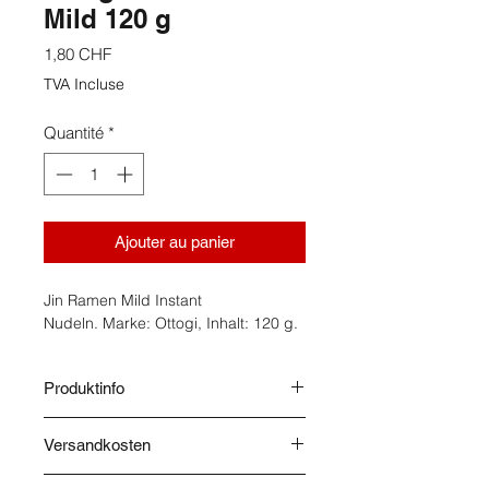
Mild 120 g
Prix
1,80 CHF
TVA Incluse
Quantité
*
Ajouter au panier
Jin Ramen Mild Instant
Nudeln. Marke: Ottogi, Inhalt: 120 g.
Produktinfo
Herkunft: Korea. Instant Nudelsuppe
Versandkosten
mild-würzig. Lagerung: Kühl
und trocken. Zutaten: Nudeln
Die Versandkosten werden nach