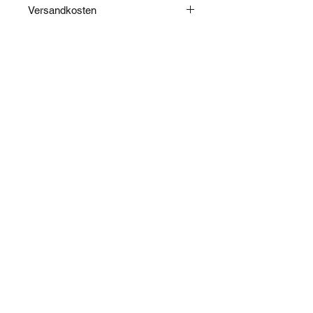
Versandkosten
Die Versandkosten werden nach
Abschluss Ihrer Bestellung
berechnet und im Warenkorb
angegeben.