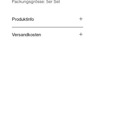
Packungsgrösse: 5er Set
Produktinfo
Herkunft: China.
Versandkosten
Die Versandkosten werden nach
Abschluss Ihrer Bestellung
berechnet und im Warenkorb
angegeben.