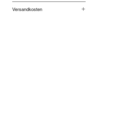
Herkunft: Japan.
Versandkosten
Die Versandkosten werden nach
Abschluss Ihrer Bestellung
berechnet und im Warenkorb
angegeben.