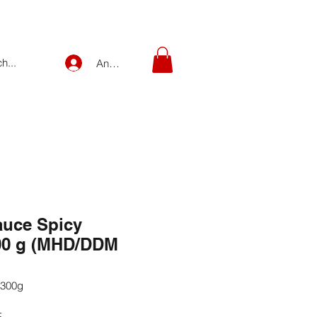
Anmelden
auce Spicy
00 g (MHD/DDM
-300g
Prix
F