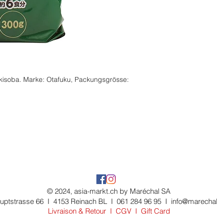
kisoba. Marke: Otafuku, Packungsgrösse:
© 2024, asia-markt.ch by Maréchal SA
uptstrasse 66 I 4153 Reinach BL I 061 284 96 95 I
info@marechal
Livraison & Retour
I
CGV
I
Gift Card