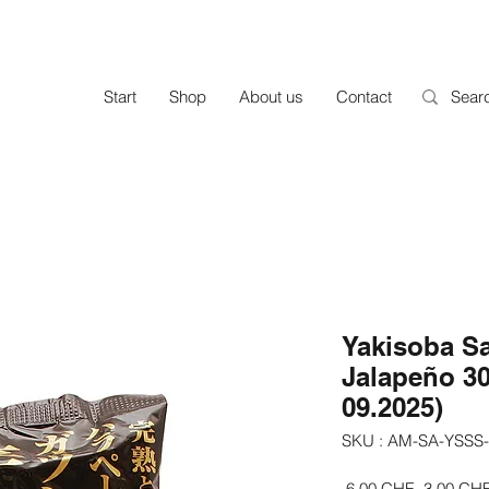
Start
Shop
About us
Contact
Yakisoba S
Jalapeño 3
09.2025)
SKU : AM-SA-YSSS
Prix
 6,00 CHF 
3,00 CH