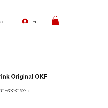
Anmelden
rink Original OKF
-GT-AVOOKT-500ml