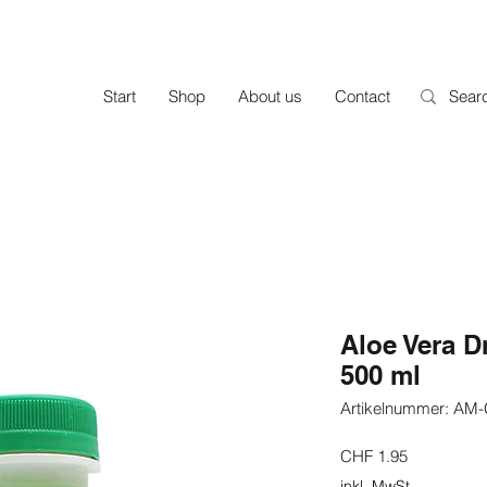
Start
Shop
About us
Contact
Aloe Vera D
500 ml
Artikelnummer: AM
Preis
CHF 1.95
inkl. MwSt