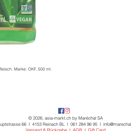
davon Zucker: 8 g
Eiweiss: 0 g
Salz: 0 g
fleisch. Marke: OKF, 500 ml.
© 2026, asia-markt.ch by Maréchal SA
uptstrasse 66 I 4153 Reinach BL I 061 284 96 95 I
info@marechal
Versand & Rückgabe
I
AGB
I
Gift Card