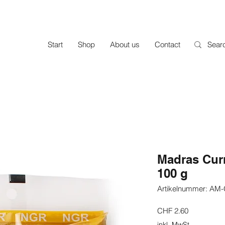
Start
Shop
About us
Contact
Madras Cur
100 g
Artikelnummer: A
Preis
CHF 2.60
inkl. MwSt