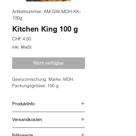
Artikelnummer: AM-GW-MDH-KK-
100g
Kitchen King 100 g
Preis
CHF 4.50
inkl. MwSt
Nicht verfügbar
Gewürzmischung. Marke: MDH,
Packungsgrösse: 100 g.
Produktinfo
Herkunft: Indien. Lagerung: Kühl &
Versandkosten
trocken. Zutaten: Koriander, Chili,
Kreuzkümmel, Kurkuma, Salz,
Die Versandkosten werden nach
Melone, Bockshornkleeblätter,
Nährwerte