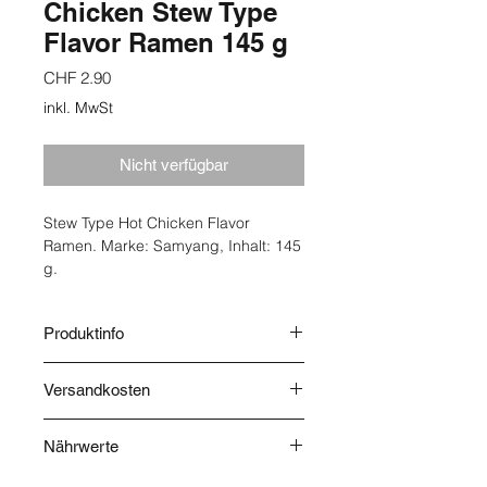
Chicken Stew Type
Flavor Ramen 145 g
Preis
CHF 2.90
inkl. MwSt
Nicht verfügbar
Stew Type Hot Chicken Flavor
Ramen. Marke: Samyang, Inhalt: 145
g.
Produktinfo
Herkunft: Korea. Instant Nudelgericht
Versandkosten
Hot Chicken Stew Type Lagerung:
Kühl und trocken. Zutaten:
Nudeln
Die Versandkosten werden nach
67.4%: Weizenmehl
(enthält
Gluten
),
Nährwerte
Abschluss Ihrer Bestellung
Verdickungsmittel (E1420, E412),
berechnet und im Warenkorb
Pro 100 g