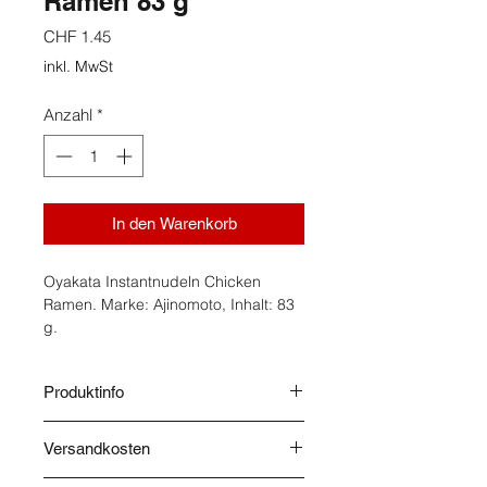
Ramen 83 g
Preis
CHF 1.45
inkl. MwSt
Anzahl
*
In den Warenkorb
Oyakata Instantnudeln Chicken
Ramen. Marke: Ajinomoto, Inhalt: 83
g.
Produktinfo
Herkunft: EU. Instantnudelsuppe mit
Versandkosten
Hühnergeschmack. Lagerung: Kühl,
dunkel und trocken. Zutaten:
Nudeln