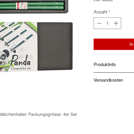
Anzahl
*
In
Produktinfo
Herkunft: China. Zusa
Versandkosten
Geschirrspüler geeig
Die Versandkosten w
Bestellung berechn
täbchenhalter, Packungsgrösse: 4er Set