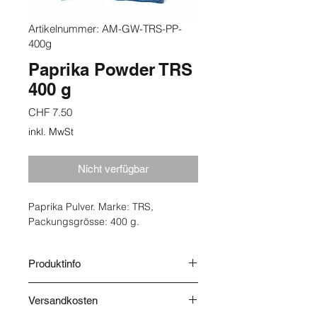
Artikelnummer: AM-GW-TRS-PP-
400g
Paprika Powder TRS
400 g
Preis
CHF 7.50
inkl. MwSt
Nicht verfügbar
Paprika Pulver. Marke: TRS,
Packungsgrösse: 400 g.
Produktinfo
Herkunft: Spanien. Lagerung:
Versandkosten
Trocken.