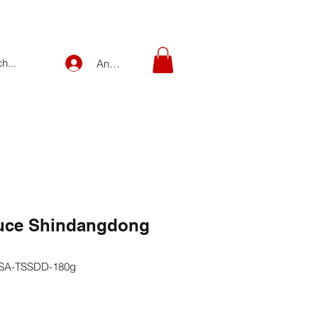
Anmelden
uce Shindangdong
-SA-TSSDD-180g