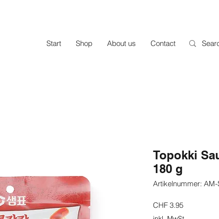
Start
Shop
About us
Contact
Topokki Sa
180 g
Artikelnummer: AM
Preis
CHF 3.95
inkl. MwSt