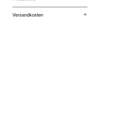
Herkunft: Japan.
Versandkosten
Die Versandkosten werden nach
Abschluss Ihrer Bestellung
berechnet und im Warenkorb
angegeben.