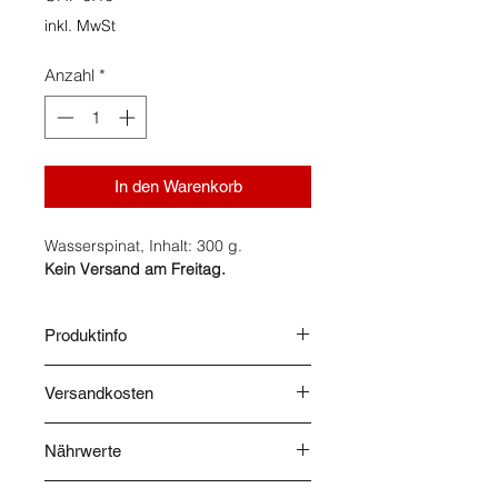
inkl. MwSt
Anzahl
*
In den Warenkorb
Wasserspinat, Inhalt: 300 g.
Kein Versand am Freitag.
Produktinfo
Herkunft: Thailand.
Versandkosten
Die Versandkosten werden nach
Nährwerte
Abschluss Ihrer Bestellung
berechnet und im Warenkorb
Pro 100 g